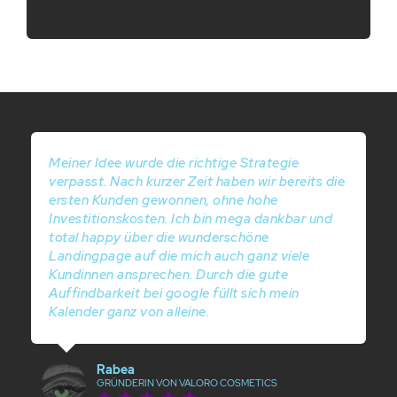
Meiner Idee wurde die richtige Strategie
verpasst. Nach kurzer Zeit haben wir bereits die
ersten Kunden gewonnen, ohne hohe
Investitionskosten. Ich bin mega dankbar und
total happy über die wunderschöne
Landingpage auf die mich auch ganz viele
Kundinnen ansprechen. Durch die gute
Auffindbarkeit bei google füllt sich mein
Kalender ganz von alleine.
Rabea
GRÜNDERIN VON VALORO COSMETICS