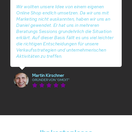
Wir wollten unsere Idee von einem eigenen
Online Shop endlch umsetzen. Da wir uns mit
Marketing nicht auskannten, haben wir uns an
Daniel gewendet. Er hat uns in mehreren
Beratungs Sessions grundehrlich die Situation
erklärt. Auf dieser Basis fällt es uns viel leichter
die richtigen Entscheidungen für unsere
Verkaufsstrategien und unternehmerischen
Aktivitäten zu treffen.
Martin Kirschner
GRÜNDER VON "GMOIT"